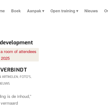
me
Boek
Aanpak
Open training
Nieuws
Ov
ldevelopment
 VERBINDT
N ARTIKELEN
,
FOTO'S
,
IEUWS
ing ís de inhoud,”
 vermaard