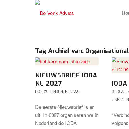
Ho
Tag Archief van:
Organisationa
NIEUWSBRIEF IODA
NL 2027
IODA
FOTO'S
,
LINKEN
,
NIEUWS
BLOGS E
LINKEN
,
N
De eerste Nieuwsbrief is er
uit! In 2027 organiseren we in
“Verbind
Nederland de IODA
volgens