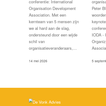
conferentie: International
organis
Organisation Development
Peter B
Association. Met een
woorden
kernteam van 5 mensen zijn
keynote
we al hard aan de slag,
confere
ondersteund door een wijde
IODA - I
schil van
Organiz
organisatieveranderaars,…
Associa
14 mei 2026
5 septem