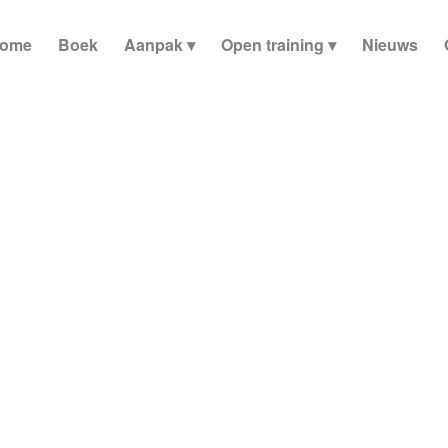
ome
Boek
Aanpak
Open training
Nieuws