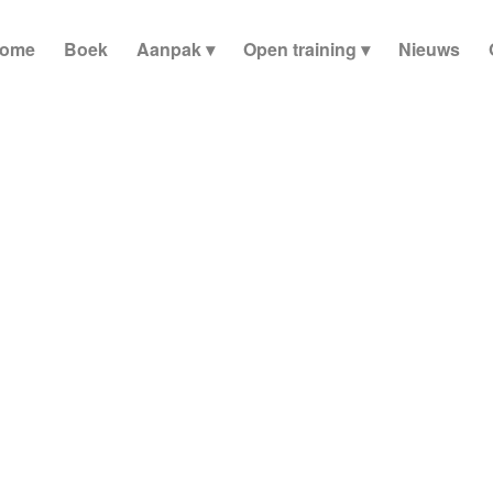
ome
Boek
Aanpak
Open training
Nieuws