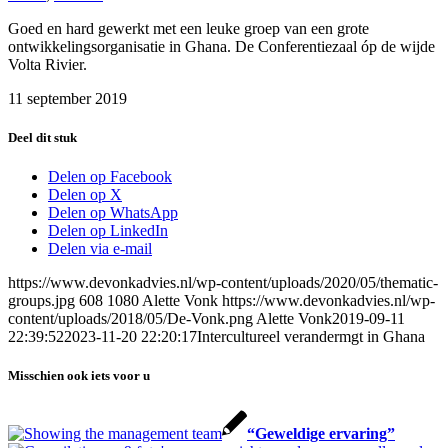
Goed en hard gewerkt met een leuke groep van een grote
ontwikkelingsorganisatie in Ghana. De Conferentiezaal óp de wijde
Volta Rivier.
11 september 2019
Deel dit stuk
Delen op Facebook
Delen op X
Delen op WhatsApp
Delen op LinkedIn
Delen via e-mail
https://www.devonkadvies.nl/wp-content/uploads/2020/05/thematic-
groups.jpg
608
1080
Alette Vonk
https://www.devonkadvies.nl/wp-
content/uploads/2018/05/De-Vonk.png
Alette Vonk
2019-09-11
22:39:52
2023-11-20 22:20:17
Intercultureel verandermgt in Ghana
Misschien ook iets voor u
“Geweldige ervaring”