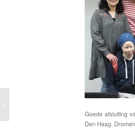
Bijeenkomst met de
trainsters van Oumnia
Works
Goede afsluiting v
Den Haag. Dromen