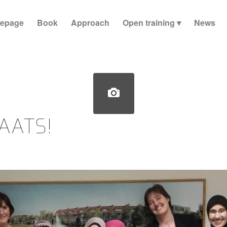
epage
Book
Approach
Open training
News
AATS!